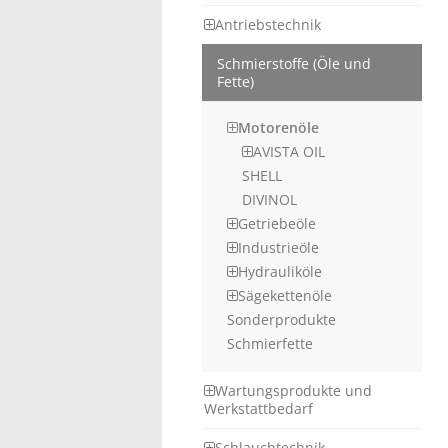
Antriebstechnik
Schmierstoffe (Öle und
Fette)
Motorenöle
AVISTA OIL
SHELL
DIVINOL
Getriebeöle
Industrieöle
Hydrauliköle
Sägekettenöle
Sonderprodukte
Schmierfette
Wartungsprodukte und
Werkstattbedarf
Schlauchtechnik